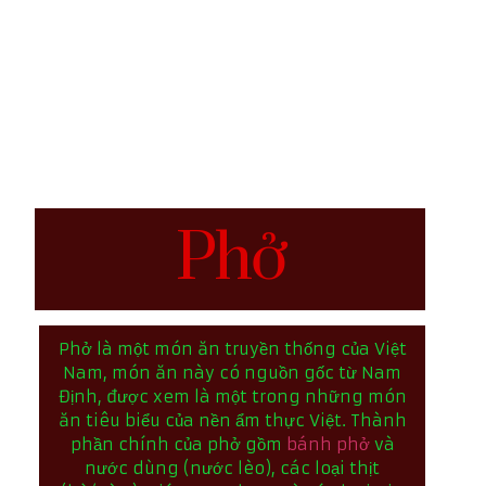
Phở
Phở là một món ăn truyền thống của Việt
Nam, món ăn này có nguồn gốc từ Nam
Định, được xem là một trong những món
ăn tiêu biểu của nền ẩm thực Việt. Thành
phần chính của phở gồm
bánh phở
và
nước dùng (nước lèo), các loại thịt